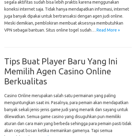
segala aktifitas sudah bisa lebih praktis karena menggunakan
koneksi internet saja. Tidak hanya mendapatkan informasi, internet
juga banyak dipakai untuk bertransaksi dengan agen judi online.
Meski demikian, pemblokiran membuat aksesnya membutuhkan
VPN sebagai bantuan. Situs online togel sudah…
Read More »
Tips Buat Player Baru Yang Ini
Memilih Agen Casino Online
Berkualitas
Casino Online merupakan salah satu permainan yang paling
menguntungkan saat ini. Pasalnya, para pemain akan mendapatkan
banyak sekali jenis-jenis game judi yang menarik dan sayang untuk
dilewatkan. Semua game casino yang disuguhkan pun memiliki
aturan dan cara main yang berbeda sehingga para pemain pasti tidak
akan cepat bosan ketika memainkan gamenya. Tapi semua