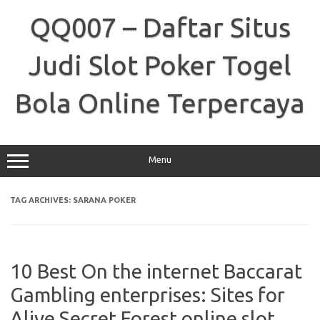
Skip
to
QQ007 – Daftar Situs
content
Judi Slot Poker Togel
Bola Online Terpercaya
Menu
TAG ARCHIVES:
SARANA POKER
10 Best On the internet Baccarat
Gambling enterprises: Sites for
Alive Secret Forest online slot