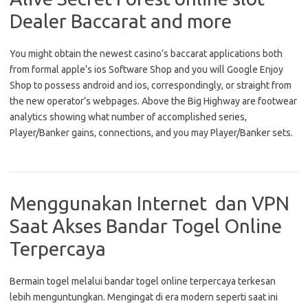
Dealer Baccarat and more
You might obtain the newest casino’s baccarat applications both
from formal apple’s ios Software Shop and you will Google Enjoy
Shop to possess android and ios, correspondingly, or straight from
the new operator’s webpages. Above the Big Highway are footwear
analytics showing what number of accomplished series,
Player/Banker gains, connections, and you may Player/Banker sets.
Menggunakan Internet dan VPN
Saat Akses Bandar Togel Online
Terpercaya
Bermain togel melalui bandar togel online terpercaya terkesan
lebih menguntungkan. Mengingat di era modern seperti saat ini