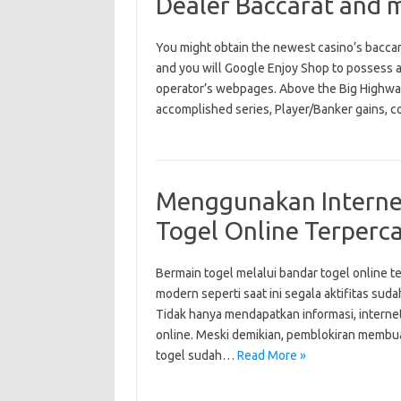
Dealer Baccarat and 
You might obtain the newest casino’s baccar
and you will Google Enjoy Shop to possess a
operator’s webpages. Above the Big Highwa
accomplished series, Player/Banker gains, c
Menggunakan Interne
Togel Online Terperc
Bermain togel melalui bandar togel online 
modern seperti saat ini segala aktifitas sud
Tidak hanya mendapatkan informasi, internet
online. Meski demikian, pemblokiran membu
togel sudah…
Read More »