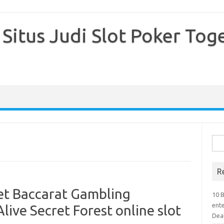
Situs Judi Slot Poker Tog
Sea
for:
R
et Baccarat Gambling
10 
ente
Alive Secret Forest online slot
Dea