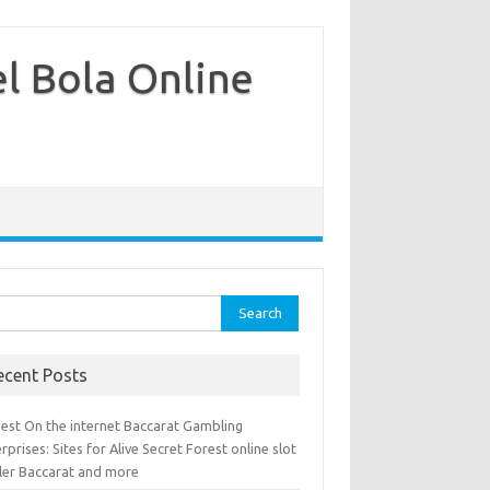
el Bola Online
rch
ecent Posts
Best On the internet Baccarat Gambling
rprises: Sites for Alive Secret Forest online slot
ler Baccarat and more