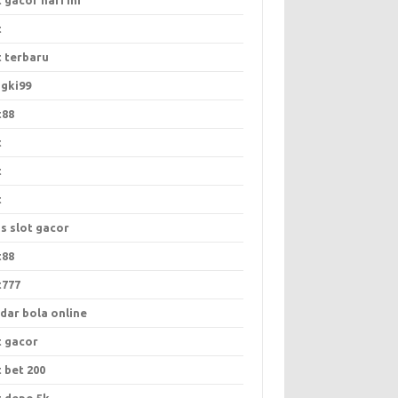
t gacor hari ini
t
t terbaru
gki99
t88
t
t
t
us slot gacor
t88
t777
dar bola online
t gacor
t bet 200