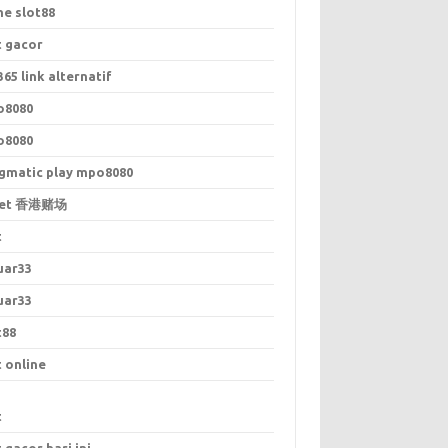
e slot88
t gacor
365 link alternatif
o8080
o8080
gmatic play mpo8080
bet 香港赌场
t
uar33
uar33
t88
t online
t