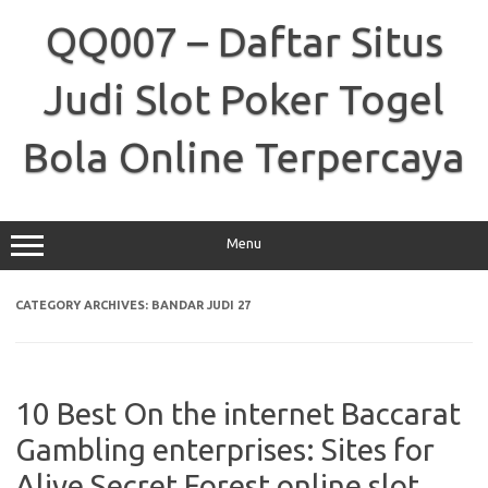
Skip
to
QQ007 – Daftar Situs
content
Judi Slot Poker Togel
Bola Online Terpercaya
Menu
CATEGORY ARCHIVES:
BANDAR JUDI 27
10 Best On the internet Baccarat
Gambling enterprises: Sites for
Alive Secret Forest online slot