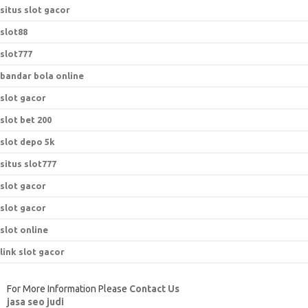
situs slot gacor
slot88
slot777
bandar bola online
slot gacor
slot bet 200
slot depo 5k
situs slot777
slot gacor
slot gacor
slot online
link slot gacor
For More Information Please
Contact Us
jasa seo judi