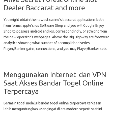
Dealer Baccarat and more
You might obtain the newest casino’s baccarat applications both
from formal apple’s ios Software Shop and you will Google Enjoy
Shop to possess android and ios, correspondingly, or straight from
the new operator’s webpages. Above the Big Highway are footwear
analytics showing what number of accomplished series,
Player/Banker gains, connections, and you may Player/Banker sets.
Menggunakan Internet dan VPN
Saat Akses Bandar Togel Online
Terpercaya
Bermain togel melalui bandar togel online terpercaya terkesan
lebih menguntungkan. Mengingat di era modern seperti saat ini