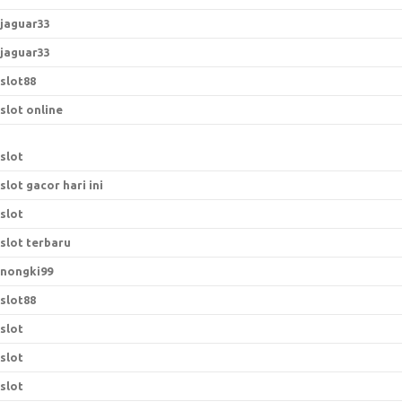
jaguar33
jaguar33
slot88
slot online
slot
slot gacor hari ini
slot
slot terbaru
nongki99
slot88
slot
slot
slot