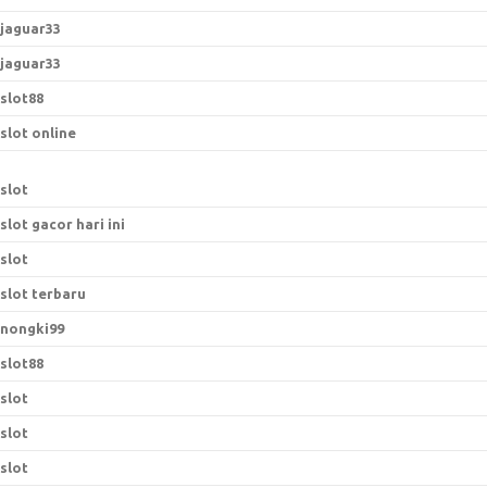
jaguar33
jaguar33
slot88
slot online
slot
slot gacor hari ini
slot
slot terbaru
nongki99
slot88
slot
slot
slot