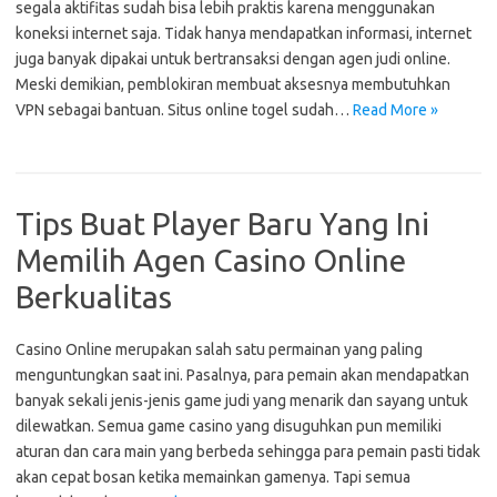
segala aktifitas sudah bisa lebih praktis karena menggunakan
koneksi internet saja. Tidak hanya mendapatkan informasi, internet
juga banyak dipakai untuk bertransaksi dengan agen judi online.
Meski demikian, pemblokiran membuat aksesnya membutuhkan
VPN sebagai bantuan. Situs online togel sudah…
Read More »
Tips Buat Player Baru Yang Ini
Memilih Agen Casino Online
Berkualitas
Casino Online merupakan salah satu permainan yang paling
menguntungkan saat ini. Pasalnya, para pemain akan mendapatkan
banyak sekali jenis-jenis game judi yang menarik dan sayang untuk
dilewatkan. Semua game casino yang disuguhkan pun memiliki
aturan dan cara main yang berbeda sehingga para pemain pasti tidak
akan cepat bosan ketika memainkan gamenya. Tapi semua