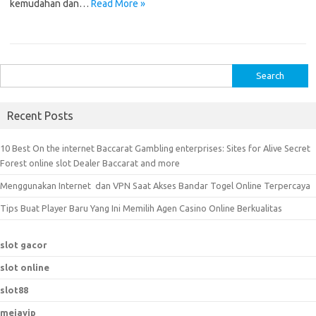
kemudahan dan…
Read More »
S
e
a
Recent Posts
r
c
10 Best On the internet Baccarat Gambling enterprises: Sites for Alive Secret
h
Forest online slot Dealer Baccarat and more
f
Menggunakan Internet dan VPN Saat Akses Bandar Togel Online Terpercaya
o
r
Tips Buat Player Baru Yang Ini Memilih Agen Casino Online Berkualitas
:
slot gacor
slot online
slot88
mejavip