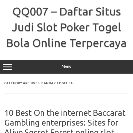
Skip
to
QQ007 – Daftar Situs
content
Judi Slot Poker Togel
Bola Online Terpercaya
Menu
CATEGORY ARCHIVES:
BANDAR TOGEL 54
10 Best On the internet Baccarat
Gambling enterprises: Sites for
Alive Secret Forest online slot