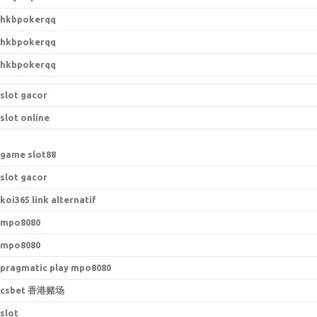
hkbpokerqq
hkbpokerqq
hkbpokerqq
slot gacor
slot online
game slot88
slot gacor
koi365 link alternatif
mpo8080
mpo8080
pragmatic play mpo8080
csbet 香港赌场
slot