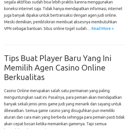
segala aktifitas sudah bisa lebih praktis karena menggunakan
koneksi internet saja. Tidak hanya mendapatkan informasi, internet
juga banyak dipakai untuk bertransaksi dengan agen judi online.
Meski demikian, pemblokiran membuat aksesnya membutuhkan
VPN sebagai bantuan. Situs online togel sudah…
Read More »
Tips Buat Player Baru Yang Ini
Memilih Agen Casino Online
Berkualitas
Casino Online merupakan salah satu permainan yang paling
menguntungkan saat ini. Pasalnya, para pemain akan mendapatkan
banyak sekali jenis-jenis game judi yang menarik dan sayang untuk
dilewatkan. Semua game casino yang disuguhkan pun memiliki
aturan dan cara main yang berbeda sehingga para pemain pasti tidak
akan cepat bosan ketika memainkan gamenya. Tapi semua