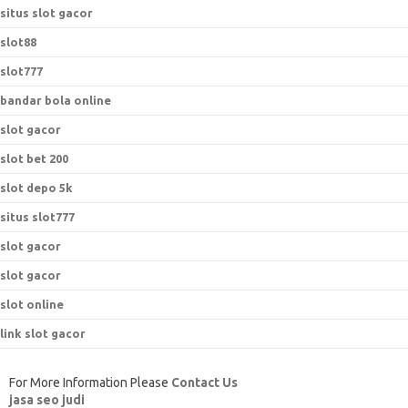
situs slot gacor
slot88
slot777
bandar bola online
slot gacor
slot bet 200
slot depo 5k
situs slot777
slot gacor
slot gacor
slot online
link slot gacor
For More Information Please
Contact Us
jasa seo judi