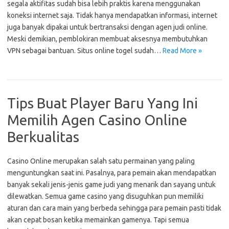
segala aktifitas sudah bisa lebih praktis karena menggunakan
koneksi internet saja. Tidak hanya mendapatkan informasi, internet
juga banyak dipakai untuk bertransaksi dengan agen judi online.
Meski demikian, pemblokiran membuat aksesnya membutuhkan
VPN sebagai bantuan. Situs online togel sudah…
Read More »
Tips Buat Player Baru Yang Ini
Memilih Agen Casino Online
Berkualitas
Casino Online merupakan salah satu permainan yang paling
menguntungkan saat ini. Pasalnya, para pemain akan mendapatkan
banyak sekali jenis-jenis game judi yang menarik dan sayang untuk
dilewatkan. Semua game casino yang disuguhkan pun memiliki
aturan dan cara main yang berbeda sehingga para pemain pasti tidak
akan cepat bosan ketika memainkan gamenya. Tapi semua