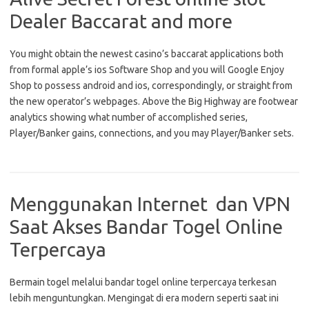
Dealer Baccarat and more
You might obtain the newest casino’s baccarat applications both
from formal apple’s ios Software Shop and you will Google Enjoy
Shop to possess android and ios, correspondingly, or straight from
the new operator’s webpages. Above the Big Highway are footwear
analytics showing what number of accomplished series,
Player/Banker gains, connections, and you may Player/Banker sets.
Menggunakan Internet dan VPN
Saat Akses Bandar Togel Online
Terpercaya
Bermain togel melalui bandar togel online terpercaya terkesan
lebih menguntungkan. Mengingat di era modern seperti saat ini