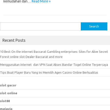
kemudahan dan…
Read More »
S
e
a
Recent Posts
r
c
10 Best On the internet Baccarat Gambling enterprises: Sites for Alive Secret
h
Forest online slot Dealer Baccarat and more
f
Menggunakan Internet dan VPN Saat Akses Bandar Togel Online Terpercaya
o
r
Tips Buat Player Baru Yang Ini Memilih Agen Casino Online Berkualitas
:
slot gacor
slot online
slot88
mejavip