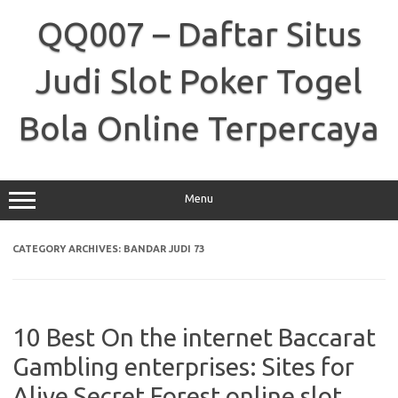
Skip
to
QQ007 – Daftar Situs
content
Judi Slot Poker Togel
Bola Online Terpercaya
Menu
CATEGORY ARCHIVES:
BANDAR JUDI 73
10 Best On the internet Baccarat
Gambling enterprises: Sites for
Alive Secret Forest online slot