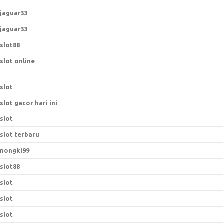
jaguar33
jaguar33
slot88
slot online
slot
slot gacor hari ini
slot
slot terbaru
nongki99
slot88
slot
slot
slot