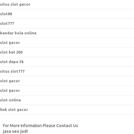
situs slot gacor
slot88
slot777
bandar bola online
slot gacor
slot bet 200
slot depo 5k
situs slot777
slot gacor
slot gacor
slot online
link slot gacor
For More Information Please
Contact Us
jasa seo judi