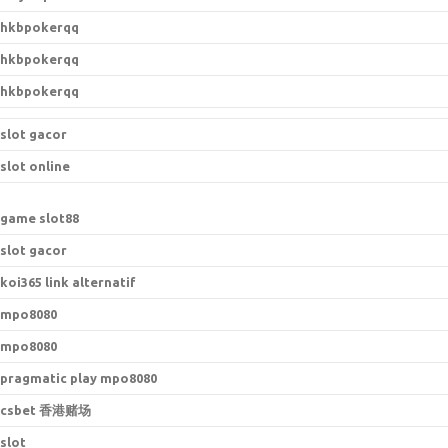
hkbpokerqq
hkbpokerqq
hkbpokerqq
slot gacor
slot online
game slot88
slot gacor
koi365 link alternatif
mpo8080
mpo8080
pragmatic play mpo8080
csbet 香港赌场
slot