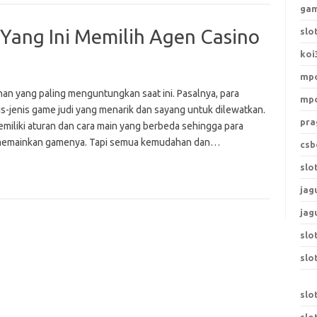
gam
 Yang Ini Memilih Agen Casino
slo
koi
mp
an yang paling menguntungkan saat ini. Pasalnya, para
mp
s-jenis game judi yang menarik dan sayang untuk dilewatkan.
pra
iliki aturan dan cara main yang berbeda sehingga para
ka memainkan gamenya. Tapi semua kemudahan dan…
cs
slo
jag
jag
slo
slo
slo