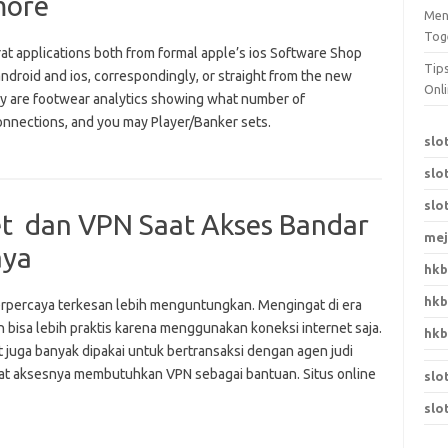
more
Men
Tog
at applications both from formal apple’s ios Software Shop
Tips
ndroid and ios, correspondingly, or straight from the new
Onli
y are footwear analytics showing what number of
onnections, and you may Player/Banker sets.
slo
slo
slo
t dan VPN Saat Akses Bandar
mej
aya
hk
hk
terpercaya terkesan lebih menguntungkan. Mengingat di era
ah bisa lebih praktis karena menggunakan koneksi internet saja.
hk
 juga banyak dipakai untuk bertransaksi dengan agen judi
at aksesnya membutuhkan VPN sebagai bantuan. Situs online
slo
slo