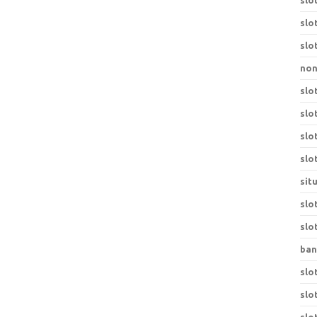
slo
slo
slo
non
slo
slo
slo
slo
sit
slo
slo
ban
slo
slo