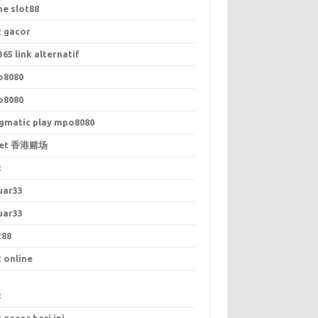
e slot88
t gacor
365 link alternatif
o8080
o8080
gmatic play mpo8080
bet 香港赌场
t
uar33
uar33
t88
t online
t