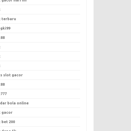
t gacor hari ini
t
t terbaru
gki99
t88
t
t
t
us slot gacor
t88
t777
dar bola online
t gacor
t bet 200