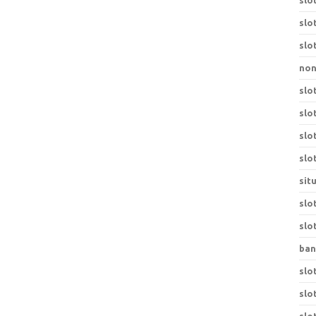
slo
slo
slo
non
slo
slo
slo
slo
sit
slo
slo
ban
slo
slo