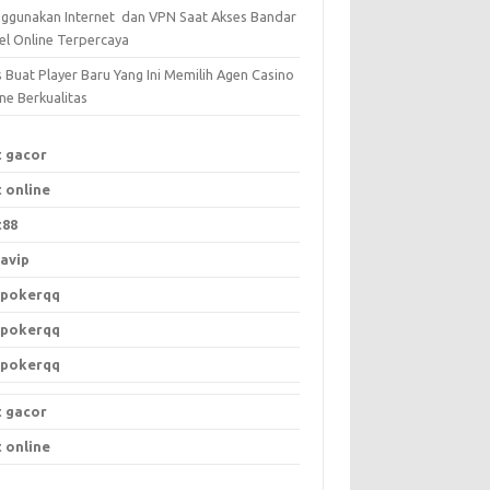
ggunakan Internet dan VPN Saat Akses Bandar
el Online Terpercaya
 Buat Player Baru Yang Ini Memilih Agen Casino
ne Berkualitas
t gacor
t online
t88
avip
bpokerqq
bpokerqq
bpokerqq
t gacor
t online