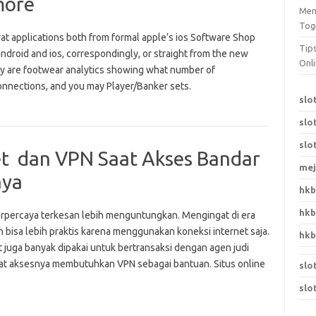
more
Men
Tog
at applications both from formal apple’s ios Software Shop
Tips
ndroid and ios, correspondingly, or straight from the new
Onli
y are footwear analytics showing what number of
onnections, and you may Player/Banker sets.
slo
slo
slo
t dan VPN Saat Akses Bandar
mej
aya
hk
hk
terpercaya terkesan lebih menguntungkan. Mengingat di era
ah bisa lebih praktis karena menggunakan koneksi internet saja.
hk
 juga banyak dipakai untuk bertransaksi dengan agen judi
at aksesnya membutuhkan VPN sebagai bantuan. Situs online
slo
slo