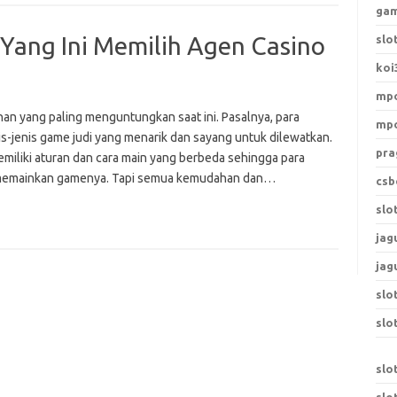
gam
 Yang Ini Memilih Agen Casino
slo
koi
mp
an yang paling menguntungkan saat ini. Pasalnya, para
mp
s-jenis game judi yang menarik dan sayang untuk dilewatkan.
pra
iliki aturan dan cara main yang berbeda sehingga para
ka memainkan gamenya. Tapi semua kemudahan dan…
cs
slo
jag
jag
slo
slo
slo