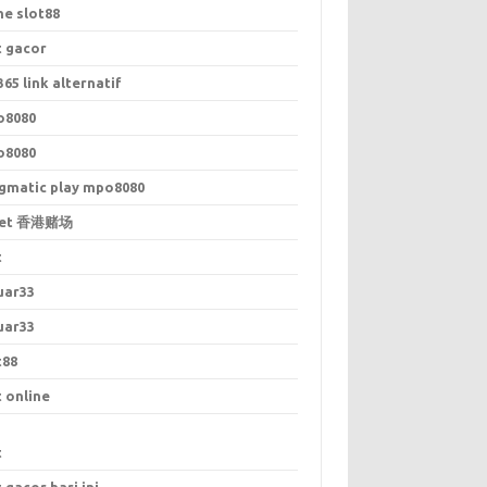
e slot88
t gacor
365 link alternatif
o8080
o8080
gmatic play mpo8080
bet 香港赌场
t
uar33
uar33
t88
t online
t