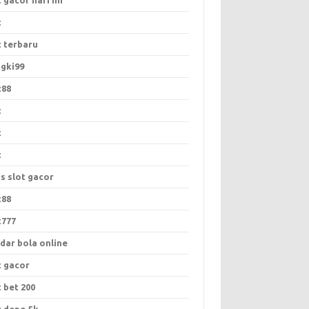
t gacor hari ini
t
t terbaru
gki99
t88
t
t
t
us slot gacor
t88
t777
dar bola online
t gacor
t bet 200