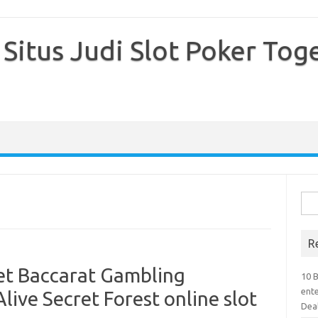
Situs Judi Slot Poker Tog
Sea
for:
R
et Baccarat Gambling
10 
ente
Alive Secret Forest online slot
Dea