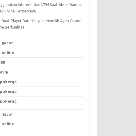
ggunakan Internet dan VPN Saat Akses Bandar
el Online Terpercaya
 Buat Player Baru Yang Ini Memilih Agen Casino
ne Berkualitas
t gacor
t online
t88
avip
bpokerqq
bpokerqq
bpokerqq
t gacor
t online