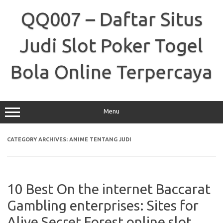
Skip
to
QQ007 – Daftar Situs
content
Judi Slot Poker Togel
Bola Online Terpercaya
Menu
CATEGORY ARCHIVES:
ANIME TENTANG JUDI
10 Best On the internet Baccarat
Gambling enterprises: Sites for
Alive Secret Forest online slot