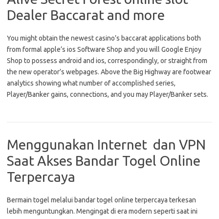
Dealer Baccarat and more
You might obtain the newest casino’s baccarat applications both
from formal apple’s ios Software Shop and you will Google Enjoy
Shop to possess android and ios, correspondingly, or straight from
the new operator’s webpages. Above the Big Highway are footwear
analytics showing what number of accomplished series,
Player/Banker gains, connections, and you may Player/Banker sets.
Menggunakan Internet dan VPN
Saat Akses Bandar Togel Online
Terpercaya
Bermain togel melalui bandar togel online terpercaya terkesan
lebih menguntungkan. Mengingat di era modern seperti saat ini