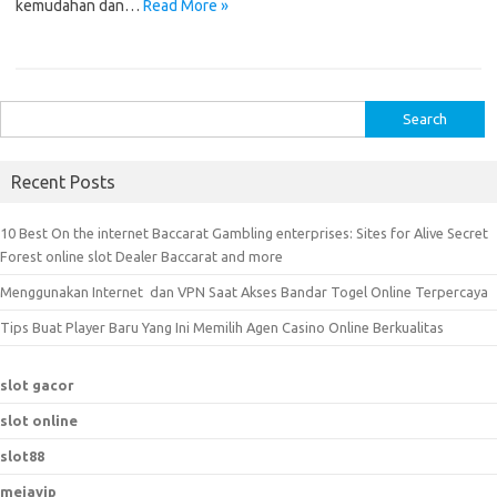
kemudahan dan…
Read More »
S
e
a
Recent Posts
r
c
10 Best On the internet Baccarat Gambling enterprises: Sites for Alive Secret
h
Forest online slot Dealer Baccarat and more
f
Menggunakan Internet dan VPN Saat Akses Bandar Togel Online Terpercaya
o
r
Tips Buat Player Baru Yang Ini Memilih Agen Casino Online Berkualitas
:
slot gacor
slot online
slot88
mejavip