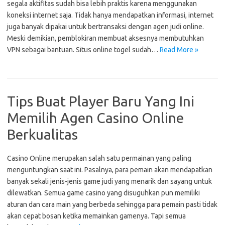
segala aktifitas sudah bisa lebih praktis karena menggunakan
koneksi internet saja. Tidak hanya mendapatkan informasi, internet
juga banyak dipakai untuk bertransaksi dengan agen judi online.
Meski demikian, pemblokiran membuat aksesnya membutuhkan
VPN sebagai bantuan. Situs online togel sudah…
Read More »
Tips Buat Player Baru Yang Ini
Memilih Agen Casino Online
Berkualitas
Casino Online merupakan salah satu permainan yang paling
menguntungkan saat ini. Pasalnya, para pemain akan mendapatkan
banyak sekali jenis-jenis game judi yang menarik dan sayang untuk
dilewatkan. Semua game casino yang disuguhkan pun memiliki
aturan dan cara main yang berbeda sehingga para pemain pasti tidak
akan cepat bosan ketika memainkan gamenya. Tapi semua