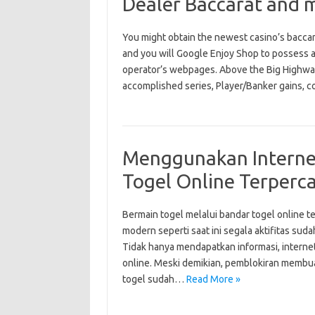
Dealer Baccarat and 
You might obtain the newest casino’s baccar
and you will Google Enjoy Shop to possess a
operator’s webpages. Above the Big Highwa
accomplished series, Player/Banker gains, c
Menggunakan Interne
Togel Online Terperc
Bermain togel melalui bandar togel online 
modern seperti saat ini segala aktifitas sud
Tidak hanya mendapatkan informasi, internet
online. Meski demikian, pemblokiran membu
togel sudah…
Read More »