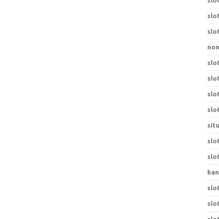
slo
slo
slo
non
slo
slo
slo
slo
sit
slo
slo
ban
slo
slo