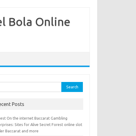
el Bola Online
rch
ecent Posts
Best On the internet Baccarat Gambling
rprises: Sites for Alive Secret Forest online slot
ler Baccarat and more