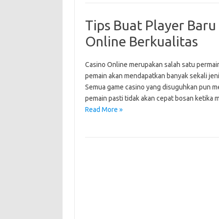
Tips Buat Player Baru
Online Berkualitas
Casino Online merupakan salah satu permain
pemain akan mendapatkan banyak sekali jeni
Semua game casino yang disuguhkan pun mem
pemain pasti tidak akan cepat bosan keti
Read More »