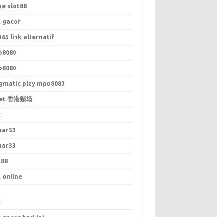
e slot88
t gacor
365 link alternatif
o8080
o8080
gmatic play mpo8080
bet 香港赌场
t
uar33
uar33
t88
t online
t