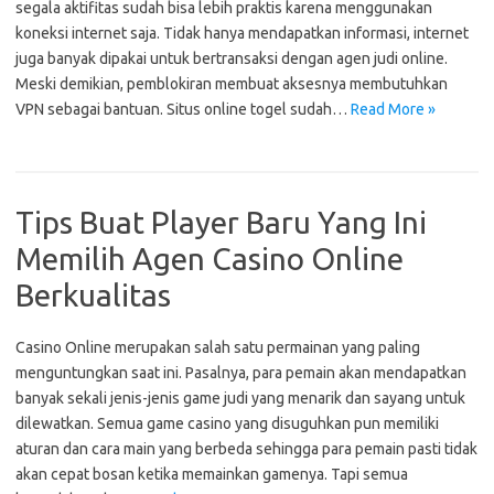
segala aktifitas sudah bisa lebih praktis karena menggunakan
koneksi internet saja. Tidak hanya mendapatkan informasi, internet
juga banyak dipakai untuk bertransaksi dengan agen judi online.
Meski demikian, pemblokiran membuat aksesnya membutuhkan
VPN sebagai bantuan. Situs online togel sudah…
Read More »
Tips Buat Player Baru Yang Ini
Memilih Agen Casino Online
Berkualitas
Casino Online merupakan salah satu permainan yang paling
menguntungkan saat ini. Pasalnya, para pemain akan mendapatkan
banyak sekali jenis-jenis game judi yang menarik dan sayang untuk
dilewatkan. Semua game casino yang disuguhkan pun memiliki
aturan dan cara main yang berbeda sehingga para pemain pasti tidak
akan cepat bosan ketika memainkan gamenya. Tapi semua