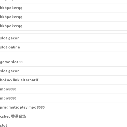
hkbpokerqq
hkbpokerqq
hkbpokerqq
slot gacor
slot online
game slot88
slot gacor
koi365 link alternatif
mpo8080
mpo8080
pragmatic play mpo8080
csbet 香港赌场
slot