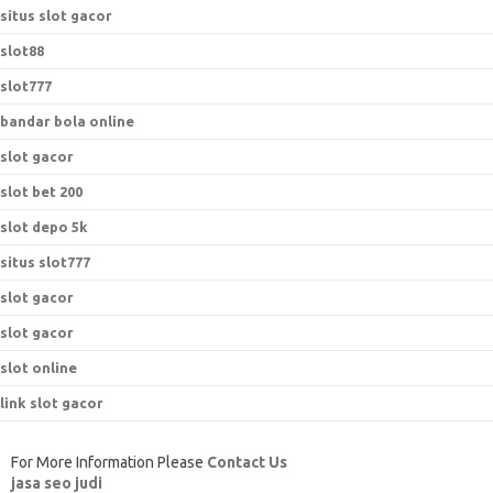
situs slot gacor
slot88
slot777
bandar bola online
slot gacor
slot bet 200
slot depo 5k
situs slot777
slot gacor
slot gacor
slot online
link slot gacor
For More Information Please
Contact Us
jasa seo judi