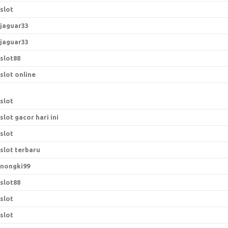
slot
jaguar33
jaguar33
slot88
slot online
slot
slot gacor hari ini
slot
slot terbaru
nongki99
slot88
slot
slot