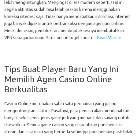
lebih menguntungkan. Mengingat di era modern seperti saat ini
segala aktifitas sudah bisa lebih praktis karena menggunakan
koneksi internet saja. Tidak hanya mendapatkan informasi, internet
juga banyak dipakai untuk bertransaksi dengan agen judi online.
Meski demikian, pemblokiran membuat aksesnya membutuhkan
VPN sebagai bantuan. Situs online togel sudah…
Read More »
Tips Buat Player Baru Yang Ini
Memilih Agen Casino Online
Berkualitas
Casino Online merupakan salah satu permainan yang paling
menguntungkan saat ini. Pasalnya, para pemain akan mendapatkan
banyak sekali jenis-jenis game judi yang menarik dan sayang untuk
dilewatkan. Semua game casino yang disuguhkan pun memiliki
aturan dan cara main yang berbeda sehingga para pemain pasti tidak