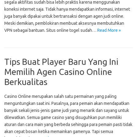
segala aktifitas sudah bisa lebih praktis karena menggunakan
koneksi internet saja. Tidak hanya mendapatkan informasi, internet
juga banyak dipakai untuk bertransaksi dengan agen judi online.
Meski demikian, pemblokiran membuat aksesnya membutuhkan
VPN sebagai bantuan. Situs online togel sudah…
Read More »
Tips Buat Player Baru Yang Ini
Memilih Agen Casino Online
Berkualitas
Casino Online merupakan salah satu permainan yang paling
menguntungkan saat ini. Pasalnya, para pemain akan mendapatkan
banyak sekali jenis-jenis game judi yang menarik dan sayang untuk
dilewatkan. Semua game casino yang disuguhkan pun memiliki
aturan dan cara main yang berbeda sehingga para pemain pasti tidak
akan cepat bosan ketika memainkan gamenya. Tapi semua