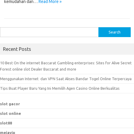
kemudahan dan…
Read More »
S
e
a
Recent Posts
r
c
10 Best On the internet Baccarat Gambling enterprises: Sites for Alive Secret
h
Forest online slot Dealer Baccarat and more
f
Menggunakan Internet dan VPN Saat Akses Bandar Togel Online Terpercaya
o
r
Tips Buat Player Baru Yang Ini Memilih Agen Casino Online Berkualitas
:
slot gacor
slot online
slot88
mejavip