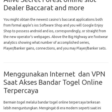
Dealer Baccarat and more
You might obtain the newest casino’s baccarat applications both
from formal apple’s ios Software Shop and you will Google Enjoy
Shop to possess android and ios, correspondingly, or straight from
the new operator’s webpages. Above the Big Highway are footwear
analytics showing what number of accomplished series,
Player/Banker gains, connections, and you may Player/Banker sets.
Menggunakan Internet dan VPN
Saat Akses Bandar Togel Online
Terpercaya
Bermain togel melalui bandar togel online terpercaya terkesan
lebih menguntungkan. Mengingat di era modern seperti saat ini