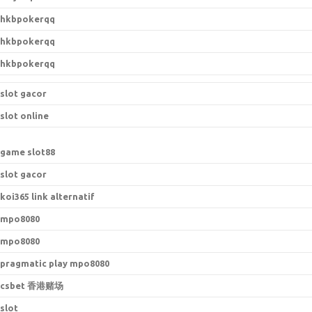
hkbpokerqq
hkbpokerqq
hkbpokerqq
slot gacor
slot online
game slot88
slot gacor
koi365 link alternatif
mpo8080
mpo8080
pragmatic play mpo8080
csbet 香港赌场
slot