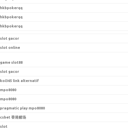
hkbpokerqq
hkbpokerqq
hkbpokerqq
slot gacor
slot online
game slot88
slot gacor
koi365 link alternatif
mpo8080
mpo8080
pragmatic play mpo8080
csbet 香港赌场
slot