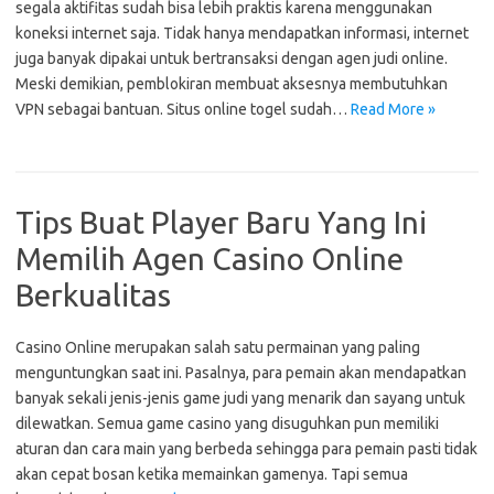
segala aktifitas sudah bisa lebih praktis karena menggunakan
koneksi internet saja. Tidak hanya mendapatkan informasi, internet
juga banyak dipakai untuk bertransaksi dengan agen judi online.
Meski demikian, pemblokiran membuat aksesnya membutuhkan
VPN sebagai bantuan. Situs online togel sudah…
Read More »
Tips Buat Player Baru Yang Ini
Memilih Agen Casino Online
Berkualitas
Casino Online merupakan salah satu permainan yang paling
menguntungkan saat ini. Pasalnya, para pemain akan mendapatkan
banyak sekali jenis-jenis game judi yang menarik dan sayang untuk
dilewatkan. Semua game casino yang disuguhkan pun memiliki
aturan dan cara main yang berbeda sehingga para pemain pasti tidak
akan cepat bosan ketika memainkan gamenya. Tapi semua