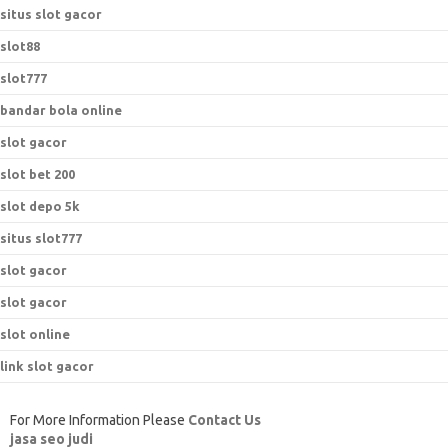
situs slot gacor
slot88
slot777
bandar bola online
slot gacor
slot bet 200
slot depo 5k
situs slot777
slot gacor
slot gacor
slot online
link slot gacor
For More Information Please
Contact Us
jasa seo judi