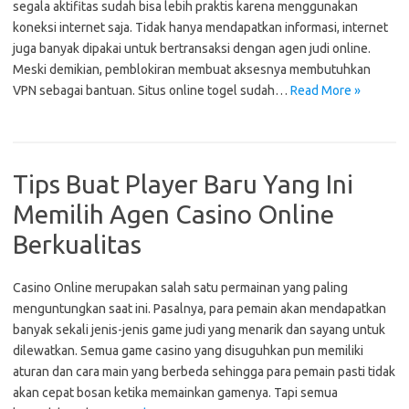
segala aktifitas sudah bisa lebih praktis karena menggunakan
koneksi internet saja. Tidak hanya mendapatkan informasi, internet
juga banyak dipakai untuk bertransaksi dengan agen judi online.
Meski demikian, pemblokiran membuat aksesnya membutuhkan
VPN sebagai bantuan. Situs online togel sudah…
Read More »
Tips Buat Player Baru Yang Ini
Memilih Agen Casino Online
Berkualitas
Casino Online merupakan salah satu permainan yang paling
menguntungkan saat ini. Pasalnya, para pemain akan mendapatkan
banyak sekali jenis-jenis game judi yang menarik dan sayang untuk
dilewatkan. Semua game casino yang disuguhkan pun memiliki
aturan dan cara main yang berbeda sehingga para pemain pasti tidak
akan cepat bosan ketika memainkan gamenya. Tapi semua