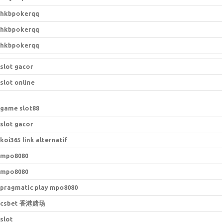
hkbpokerqq
hkbpokerqq
hkbpokerqq
slot gacor
slot online
game slot88
slot gacor
koi365 link alternatif
mpo8080
mpo8080
pragmatic play mpo8080
csbet 香港赌场
slot