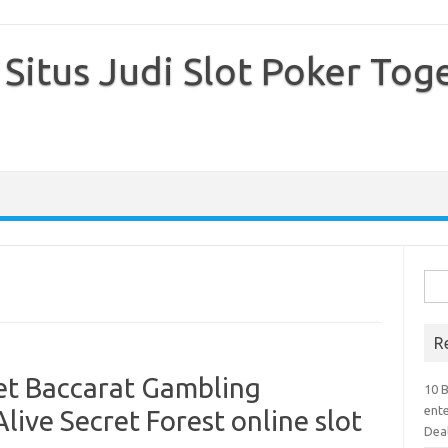
Situs Judi Slot Poker Tog
Sea
for:
R
et Baccarat Gambling
10 
ente
Alive Secret Forest online slot
Dea