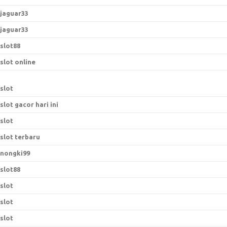
jaguar33
jaguar33
slot88
slot online
slot
slot gacor hari ini
slot
slot terbaru
nongki99
slot88
slot
slot
slot