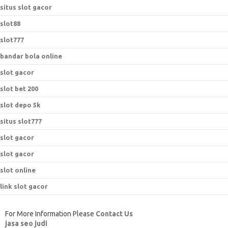
situs slot gacor
slot88
slot777
bandar bola online
slot gacor
slot bet 200
slot depo 5k
situs slot777
slot gacor
slot gacor
slot online
link slot gacor
For More Information Please
Contact Us
jasa seo judi