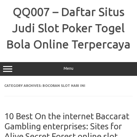
Skip
to
QQ007 – Daftar Situs
content
Judi Slot Poker Togel
Bola Online Terpercaya
Menu
CATEGORY ARCHIVES:
BOCORAN SLOT HARI INI
10 Best On the internet Baccarat
Gambling enterprises: Sites for
Alive Secret Forest online slot