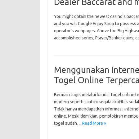
Dealer Baccarat and 
You might obtain the newest casino’s baccar
and you will Google Enjoy Shop to possess a
operator’s webpages. Above the Big Highwa
accomplished series, Player/Banker gains, c
Menggunakan Interne
Togel Online Terperc
Bermain togel melalui bandar togel online 
modern seperti saat ini segala aktifitas sud
Tidak hanya mendapatkan informasi, internet
online. Meski demikian, pemblokiran membu
togel sudah…
Read More »