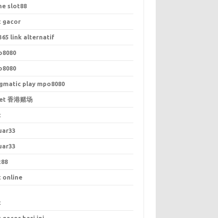
e slot88
t gacor
365 link alternatif
o8080
o8080
gmatic play mpo8080
bet 香港赌场
t
uar33
uar33
t88
t online
t