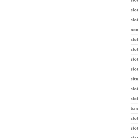
slo
slo
slo
non
slo
slo
slo
slo
sit
slo
slo
ban
slo
slo