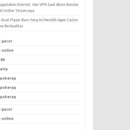
ggunakan Internet dan VPN Saat Akses Bandar
el Online Terpercaya
 Buat Player Baru Yang Ini Memilih Agen Casino
ne Berkualitas
t gacor
t online
t88
avip
bpokerqq
bpokerqq
bpokerqq
t gacor
t online