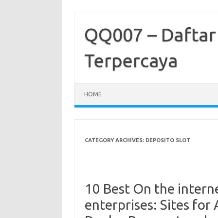
Skip
to
content
QQ007 – Daftar 
Terpercaya
HOME
CATEGORY ARCHIVES:
DEPOSITO SLOT
10 Best On the intern
enterprises: Sites for 