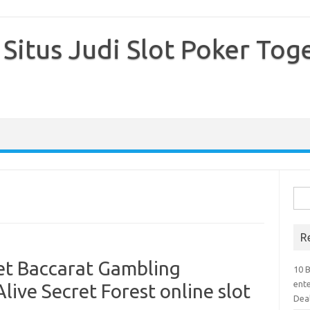
Situs Judi Slot Poker Tog
Sea
for:
R
et Baccarat Gambling
10 
ente
Alive Secret Forest online slot
Dea