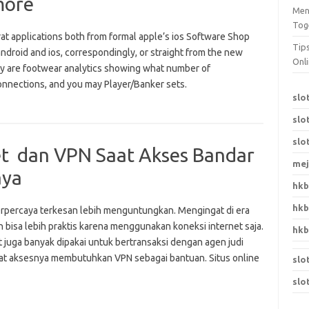
more
Men
Tog
at applications both from formal apple’s ios Software Shop
Tips
ndroid and ios, correspondingly, or straight from the new
Onli
y are footwear analytics showing what number of
onnections, and you may Player/Banker sets.
slo
slo
slo
t dan VPN Saat Akses Bandar
mej
aya
hk
hk
terpercaya terkesan lebih menguntungkan. Mengingat di era
ah bisa lebih praktis karena menggunakan koneksi internet saja.
hk
 juga banyak dipakai untuk bertransaksi dengan agen judi
at aksesnya membutuhkan VPN sebagai bantuan. Situs online
slo
slo