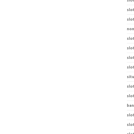
slo
slo
slo
non
slo
slo
slo
slo
sit
slo
slo
ban
slo
slo