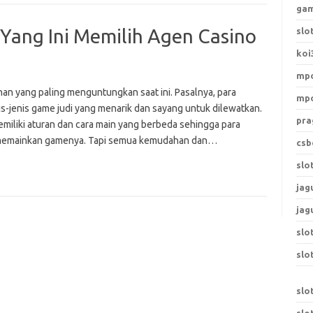
gam
 Yang Ini Memilih Agen Casino
slo
koi
mp
an yang paling menguntungkan saat ini. Pasalnya, para
mp
s-jenis game judi yang menarik dan sayang untuk dilewatkan.
pra
iliki aturan dan cara main yang berbeda sehingga para
ka memainkan gamenya. Tapi semua kemudahan dan…
cs
slo
jag
jag
slo
slo
slo