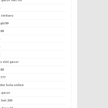
t gacor hari ini
t
t terbaru
gki99
t88
t
t
t
us slot gacor
t88
t777
dar bola online
t gacor
t bet 200