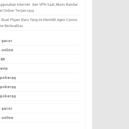
ggunakan Internet dan VPN Saat Akses Bandar
el Online Terpercaya
 Buat Player Baru Yang Ini Memilih Agen Casino
ne Berkualitas
t gacor
t online
t88
avip
bpokerqq
bpokerqq
bpokerqq
t gacor
t online